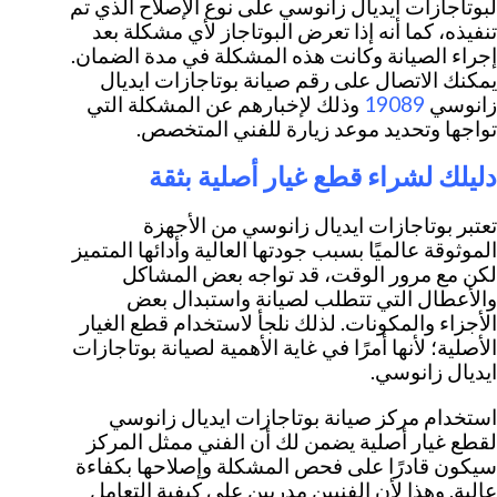
لبوتاجازات ايديال زانوسي على نوع الإصلاح الذي تم
تنفيذه، كما أنه إذا تعرض البوتاجاز لأي مشكلة بعد
إجراء الصيانة وكانت هذه المشكلة في مدة الضمان.
يمكنك الاتصال على رقم صيانة بوتاجازات ايديال
19089
زانوسي
وذلك لإخبارهم عن المشكلة التي
تواجها وتحديد موعد زيارة للفني المتخصص.
دليلك لشراء قطع غيار أصلية بثقة
تعتبر بوتاجازات ايديال زانوسي من الأجهزة
الموثوقة عالميًا بسبب جودتها العالية وأدائها المتميز
لكن مع مرور الوقت، قد تواجه بعض المشاكل
والأعطال التي تتطلب لصيانة واستبدال بعض
الأجزاء والمكونات. لذلك نلجأ لاستخدام قطع الغيار
الأصلية؛ لأنها أمرًا في غاية الأهمية لصيانة بوتاجازات
ايديال زانوسي.
استخدام مركز صيانة بوتاجازات ايديال زانوسي
لقطع غيار أصلية يضمن لك أن الفني ممثل المركز
سيكون قادرًا على فحص المشكلة وإصلاحها بكفاءة
عالية. وهذا لأن الفنيين مدربين على كيفية التعامل